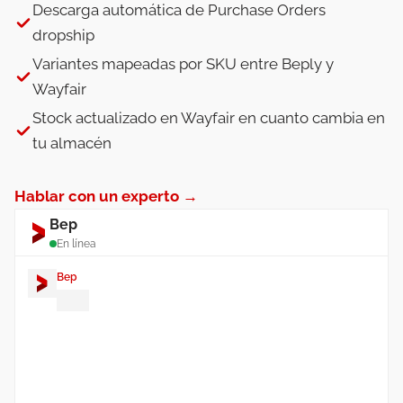
Descarga automática de Purchase Orders
dropship
Variantes mapeadas por SKU entre Beply y
Wayfair
Stock actualizado en Wayfair en cuanto cambia en
tu almacén
Hablar con un experto →
Bep
En línea
Bep
¡Hola! Soy
Bep
. ¿En qué puedo
ayudarte con tu integración de
Wayfair?