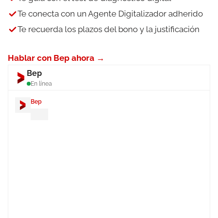
Te conecta con un Agente Digitalizador adherido
Te recuerda los plazos del bono y la justificación
Hablar con Bep ahora →
Bep
En línea
Bep
¡Hola! Soy
Bep
. ¿Quieres aprovechar
el Kit Digital y dejar de pagar tu
software de gestión durante un año?