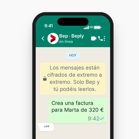
9:41
Bep · Beply
HOY
en línea
Los mensajes están
cifrados de extremo a
extremo. Solo Bep y
tú podéis leerlos.
Crea una factura
para Marta de 320 €
9:42
Aquí tienes la
factura en PDF para
que la revises antes
de enviarla.
9:42