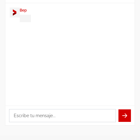
Bep
¡Hola! Soy
Bep
. ¿En qué puedo
ayudarte con la gestión de tu
restaurante?
Escribe tu mensaje...