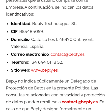
personales que el usuario comparte con la
Empresa. A continuación, se indican los datos
identificativos:
Identidad
: Beply Technologies SL.
CIF
: B55484059.
Domicilio
: Calle La Fos 1, 46870 Ontinyent,
Valencia, España.
Correo electrónico
:
contact@beply.es
.
Teléfono
: +34 644 01 18 52.
Sitio web
:
www.beply.es
.
Beply no indica públicamente un Delegado de
Protección de Datos en la presente Política. Las
consultas relacionadas con privacidad y protección
de datos pueden remitirse a
contact@beply.es
. En
caso de que Beply designe formalmente un