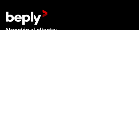
Atención al cliente:
+34 644 01 18 52
Dep. de ventas:
+34 644 61 27 41
Contacto formulario
Centro de ayuda
Buscar
Preferencias de cookies
Funcionalidades
Facturación