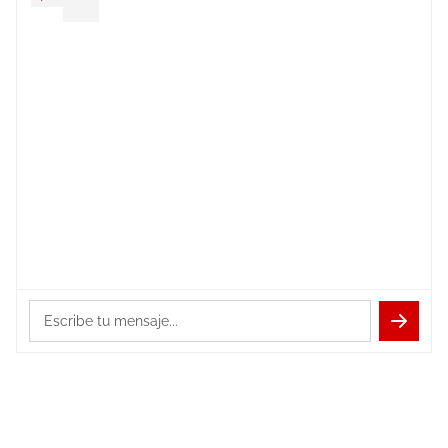
¡Hola! Soy
Bep
. ¿Necesitas ayuda con
la gestión de tu equipo de trabajo?
Escribe tu mensaje...