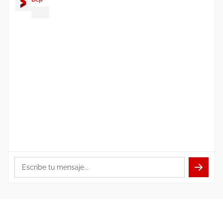
¡Hola! Soy
Bep
. ¿En qué puedo
ayudarte con tu integración de
Shopify?
Escribe tu mensaje...