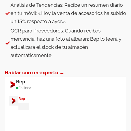
Análisis de Tendencias: Recibe un resumen diario
en tu móvil: «Hoy la venta de accesorios ha subido
un 15% respecto a ayer».
OCR para Proveedores: Cuando recibas
mercancía, haz una foto al albarán; Bep lo leerá y
actualizará el stock de tu almacén
automáticamente.
Hablar con un experto →
Bep
En línea
Bep
¡Hola! Soy
Bep
. ¿Te ayudo con la
gestión de tu tienda?