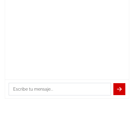
¡Hola! Soy
Bep
. ¿Tienes que presentar
el Modelo 115 de este trimestre?
Escribe tu mensaje...