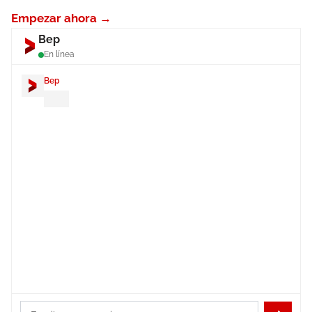
Empezar ahora →
Bep
En línea
Bep
¡Hola! Soy
Bep
. ¿Necesitas ayuda
para configurar tus cuentas de correo
por departamento?