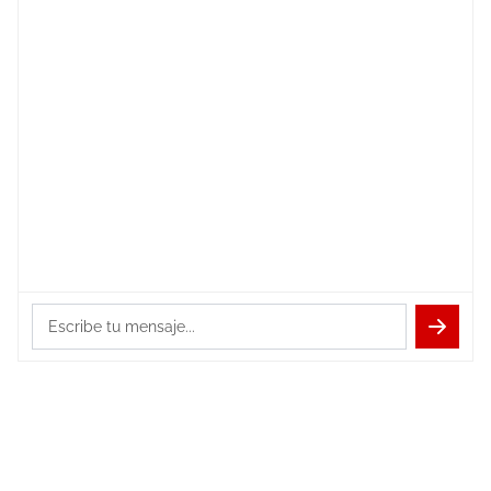
¡Hola! Soy
Bep
. ¿Quieres que te ayude
a configurar una ficha técnica de
producción?
Escribe tu mensaje...