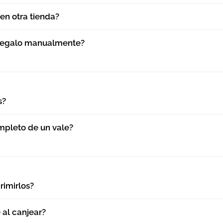
en otra tienda?
 regalo manualmente?
s?
mpleto de un vale?
rimirlos?
 al canjear?