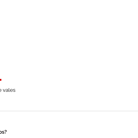
.
e vales
os?