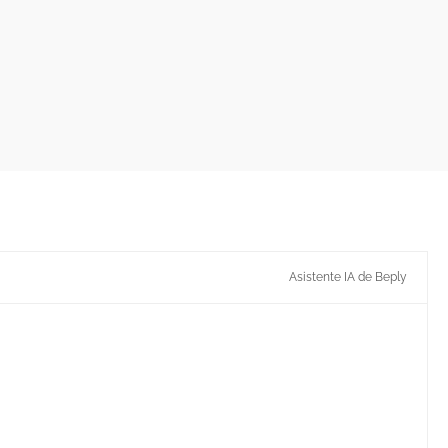
Asistente IA de Beply
cómo funciona el sistema de vales de