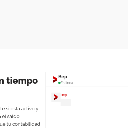
Bep
en tiempo
En línea
Bep
¡Hola! Soy
Bep
. ¿Quieres saber 
e si está activo y
TPV para tiendas?
 el saldo
ue tu contabilidad