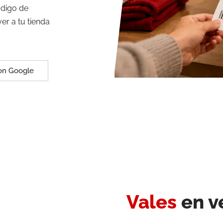
ódigo de
ver a tu tienda
con Google
Vales
en v