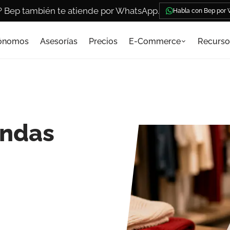
? Bep también te atiende por WhatsApp.
Habla con Bep por
ónomos
Asesorías
Precios
E-Commerce
Recurso
endas