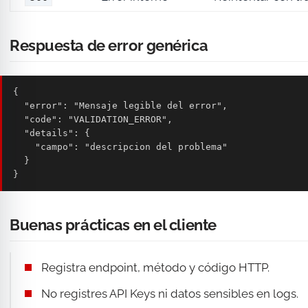
Respuesta de error genérica
{

  "error": "Mensaje legible del error",

  "code": "VALIDATION_ERROR",

  "details": {

    "campo": "descripcion del problema"

  }

}
Buenas prácticas en el cliente
Registra endpoint, método y código HTTP.
No registres API Keys ni datos sensibles en logs.