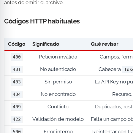
antes de emitir el archivo.
Códigos HTTP habituales
Código
Significado
Qué revisar
Petición inválida
Campos, format
400
No autenticado
Cabecera
401
Tok
Sin permiso
La API Key no pu
403
No encontrado
Recurso, 
404
Conflicto
Duplicados, rest
409
Validación de modelo
Falta un campo ob
422
Error interno
Reintentar con tra
500