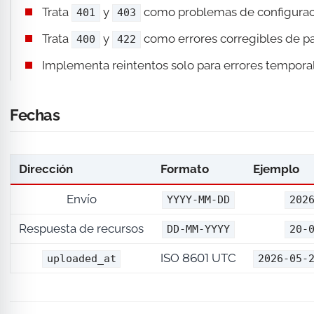
Trata
y
como problemas de configuraci
401
403
Trata
y
como errores corregibles de p
400
422
Implementa reintentos solo para errores temporal
Fechas
Dirección
Formato
Ejemplo
Envío
YYYY-MM-DD
202
Respuesta de recursos
DD-MM-YYYY
20-
ISO 8601 UTC
uploaded_at
2026-05-