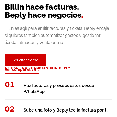
Billin hace facturas.
Beply hace negocios
.
Billin es ágil para emitir facturas y tickets. Beply encaja
si quieres también automatizar gastos y gestionar
tienda, almacén y venta online.
Solicitar demo
4 COSAS QUE CAMBIAN CON BEPLY
↓
Ver comparativa
01
Haz facturas y presupuestos desde
WhatsApp.
02
Sube una foto y Beply lee la factura por ti.