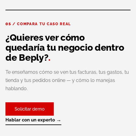
05 / COMPARA TU CASO REAL
¿Quieres ver cómo
quedaría tu negocio dentro
de Beply?
.
Te enseñamos cómo se ven tus facturas, tus gastos, tu
tienda y tus pedidos online — y cómo lo manejas
hablando.
Solicitar demo
→
Hablar con un experto