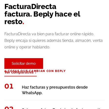
FacturaDirecta
factura. Beply hace el
resto
.
FacturaDirecta va bien para facturar online rápido.
Beply encaja si quieres además tienda, almacén, venta
online y operar hablando.
Solicitar demo
4 COSAS QUE CAMBIAN CON BEPLY
↓
Ver comparativa
01
Haz facturas y presupuestos desde
WhatsApp.
02