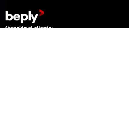
Atención al cliente:
+34 644 01 18 52
Dep. de ventas:
+34 644 61 27 41
Contacto formulario
Centro de ayuda
Buscar
Preferencias de cookies
Funcionalidades
Facturación