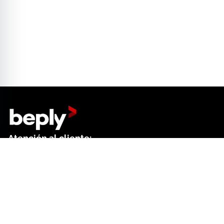
Atención al cliente:
+34 644 01 18 52
Dep. de ventas:
+34 644 61 27 41
Contacto formulario
Centro de ayuda