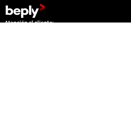
Atención al cliente:
+34 644 01 18 52
Dep. de ventas:
+34 644 61 27 41
Contacto formulario
Centro de ayuda
Buscar
Preferencias de cookies
Funcionalidades
Facturación
Contabilidad