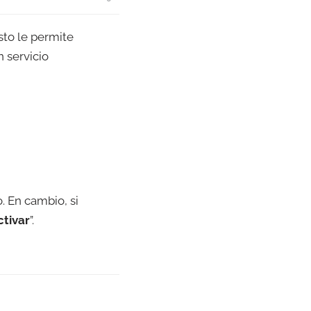
Esto le permite
 servicio
o. En cambio, si
ctivar
”.