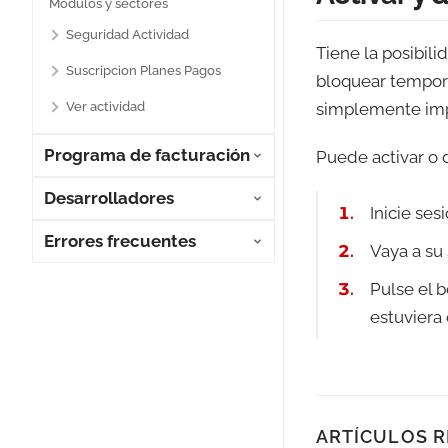
Módulos y sectores
Seguridad Actividad
Tiene la posibili
Suscripcion Planes Pagos
bloquear tempora
Ver actividad
simplemente impid
Programa de facturación
Puede activar o d
Desarrolladores
Inicie ses
Errores frecuentes
Vaya a su 
Pulse el b
estuviera 
ARTÍCULOS 