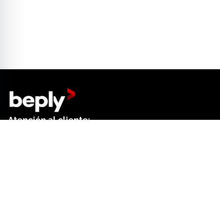
Atención al cliente:
+34 644 01 18 52
Dep. de ventas:
+34 644 61 27 41
Contacto formulario
Centro de ayuda
Buscar