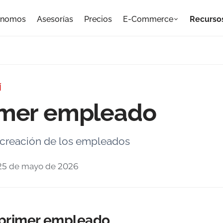
ónomos
Asesorías
Precios
E-Commerce
Recurso
Í
imer empleado
 creación de los empleados
 25 de mayo de 2026
 primer empleado