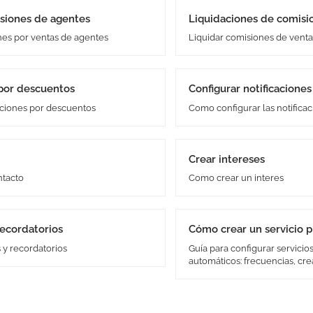
isiones de agentes
Liquidaciones de comisi
nes por ventas de agentes
Liquidar comisiones de vent
 por descuentos
Configurar notificaciones
aciones por descuentos
Como configurar las notifica
Crear intereses
ntacto
Como crear un interes
recordatorios
Cómo crear un servicio
 y recordatorios
Guía para configurar servicio
automáticos: frecuencias, cre
trabajos asociados en el sist