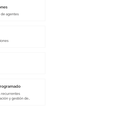
ones
a de agentes
ciones
 programado
s recurrentes
ación y gestión de
ema.