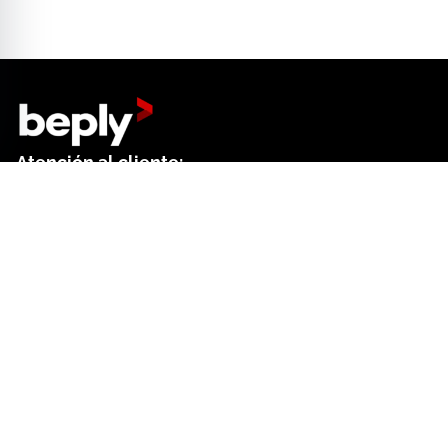
Atención al cliente:
+34 644 01 18 52
Dep. de ventas:
+34 644 61 27 41
Contacto formulario
Centro de ayuda
Buscar
Preferencias de cookies