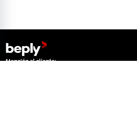
Atención al cliente:
+34 644 01 18 52
Dep. de ventas:
+34 644 61 27 41
Contacto formulario
Centro de ayuda
Buscar
Preferencias de cookies