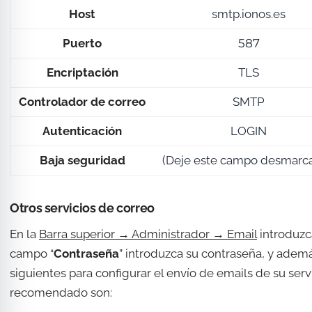
Host
smtp.ionos.es
Puerto
587
Encriptación
TLS
Controlador de correo
SMTP
Autenticación
LOGIN
Baja seguridad
(Deje este campo desmarca
Otros servicios de correo
En la
Barra superior → Administrador → Email
introduzc
campo “
Contraseña
” introduzca su contraseña, y adem
siguientes para configurar el envío de emails de su ser
recomendado son: