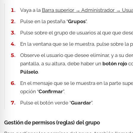
Vaya a la
Barra superior → Administrador → Usua
Pulse en la pestaña “
Grupos
”.
Pulse sobre el grupo de usuarios al que que dese
En la ventana que se le muestra, pulse sobre la p
Observe el usuario que desee eliminar, y a su d
pantalla, a su altura, debe haber un
botón rojo
co
Púlselo
.
En el mensaje que se le muestra en la parte super
opción “
Confirmar
”.
Pulse el botón verde “
Guardar
”.
Gestión de permisos (reglas) del grupo